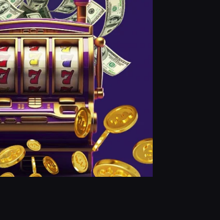
STARLIGHT
FISHING
LE
PRINCESS
KINGDOM
ZEUS
1000