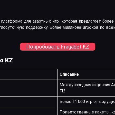
AVIAMASTERS
AVIATRIX
я платформа для азартных игр, которая предлагает боле
лосуточную поддержку. Более миллиона игроков по всему
Попробовать Fragabet KZ
o KZ
Описание
Международная лицензия А
FI2
Более 11 000 игр от ведущ
Приветственные пакеты, к