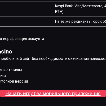
Kaspi Bank, Visa/Mastercard,
ETH)
На те же реквизиты, срок о
 верификация аккаунта.
asino
й мобильный сайт без необходимости скачивания приложен
м и ставкам
циях
ктопной версии
Начать игру без мобильного приложения