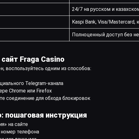
24/7 на русском и казахско
Kaspi Bank, Visa/Mastercar
Полноценный доступ без н
сайт Fraga Casino
ен, воспользуйтесь одним из способов:
циального Telegram-канала
ере Chrome или Firefox
те соединение для обхода блокировок
o: пошаговая инструкция
я» на сайте
и номер телефона