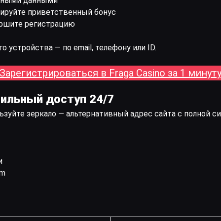
ерными данными
вируйте приветственный бонус
ершите регистрацию
 устройства — по email, телефону или ID.
Зарегистрироваться в Fraga Casino за 1 минут
бильный доступ 24/7
ьзуйте зеркало — альтернативный адрес сайта с полной с
и
om