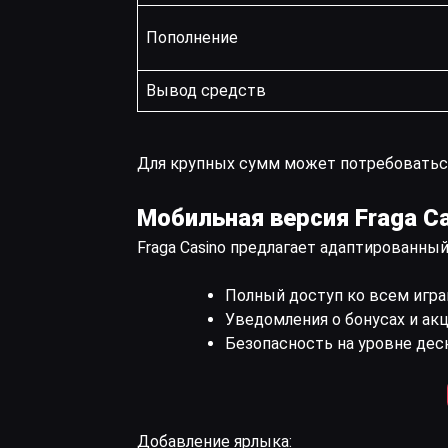
Пополнение
Вывод средств
Для крупных сумм может потребоваться
Мобильная версия Fraga C
Fraga Casino предлагает адаптированны
Полный доступ ко всем игра
Уведомления о бонусах и ак
Безопасность на уровне дес
Добавление ярлыка: