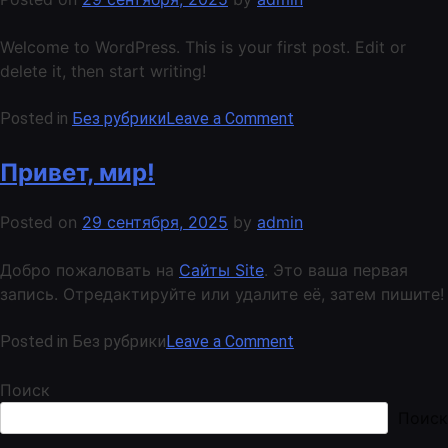
Welcome to WordPress. This is your first post. Edit or
delete it, then start writing!
on
Posted in
Без рубрики
Leave a Comment
Hello
world!
Привет, мир!
Posted on
29 сентября, 2025
by
admin
Добро пожаловать на
Сайты Site
. Это ваша первая
запись. Отредактируйте или удалите её, затем пишите!
on
Posted in Без рубрики
Leave a Comment
Привет,
мир!
Поиск
Поиск